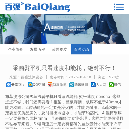
企业简介
发展历程
荣誉资质
百强动态
采购熨平机只看速度和能耗，绝对不行！
来源：百强洗涤设备
|
发布时间：2025-09-18
|
浏览：928次
分享到：
QQ空间
新浪微博
腾讯微博
人人网
微信
布草洗涤公司买蒸汽熨平机只看蒸汽能耗 熨平速度 nonono 这些
远远不够，我们还需要看 1.框架，整板焊接，板厚不低于40mm才
能更稳固。2.传动链轮一定要是淬火的，才能更耐用。3.疏水阀一
定要是优质品牌的，及时排出冷凝水，才能节约蒸汽。4.辊筒壁厚
一定要是符合国标4mm，且表面经过专业处理，这样才能更保温且
不粘布草浆粉。5.辊筒速度一定要有精确的差数设计才能熨平布草