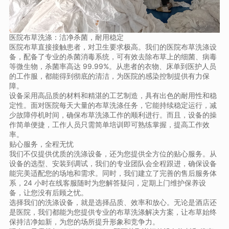
医院布草洗涤：洁净杀菌，耐用稳定
医院布草直接接触患者，对卫生要求极高。我们的医院布草洗涤设
备，配备了专业的杀菌消毒系统，可有效去除布草上的细菌、病毒
等微生物，杀菌率高达 99.99%。从患者的衣物、床单到医护人员
的工作服，都能得到彻底的清洁，为医院的感染控制提供有力保
障。
设备采用高品质的材料和精湛的工艺制造，具有出色的耐用性和稳
定性。面对医院每天大量的布草洗涤任务，它能持续稳定运行，减
少故障停机时间，确保布草洗涤工作的顺利进行。而且，设备的操
作简单便捷，工作人员只需简单培训即可熟练掌握，提高工作效
率。
贴心服务，全程无忧
我们不仅提供优质的洗涤设备，还为您提供全方位的贴心服务。从
设备的选型、安装到调试，我们的专业团队会全程跟进，确保设备
能完美适配您的场地和需求。同时，我们建立了完善的售后服务体
系，24 小时在线客服随时为您解答疑问，定期上门维护保养设
备，让您没有后顾之忧。
选择我们的洗涤设备，就是选择品质、效率和放心。无论是酒店还
是医院，我们都能为您提供专业的布草洗涤解决方案，让布草始终
保持洁净如新，为您的场所提升形象和竞争力。